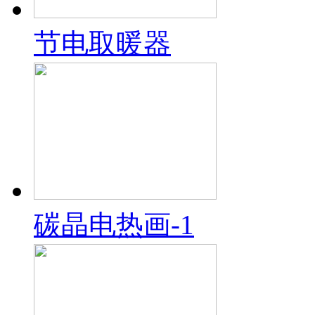
节电取暖器
碳晶电热画-1