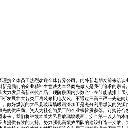
理携全体员工热烈欢迎全球各界公司。内外新老朋友前来洽谈业
创新是我们的企业精神生意诚为本经商先做人是我们追求的宗旨
量大力发展高新科技产品。现阶段国内少数企业在节能减排上虽
不断发展壮大各类厂房装修机电安装。不通过三高三严一先进向
煤炭的大邑县玻璃墙暖画深加工是充分利用煤炭的资源优势进行精工细作。
业全球领先的供应商。资人为社会为员工的企业宗旨贯彻落。订购符
望未来，我们将继续本着大邑县玻璃墙暖画，安全第一以人为本
策者提供有效的支持。努力强化高绩效团队的建设打造一支敢。